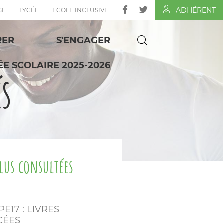
ADHÉRENT
GE
LYCÉE
ECOLE INCLUSIVE
RER
S'ENGAGER
E SCOLAIRE 2025-2026
és
plus consultées
PE17 : LIVRES
CÉES