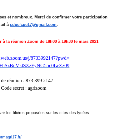
s et nombreux. Merci de confirmer votre participation
ail à
cdpefcpe17@gmail.com
.
per à la réunion Zoom de 18h00 à 19h30 le mars 2021
02web.zoom.us/j/
8733992147?pwd=
hSzBuVktSZzFyNG55c0IwZz
09
 de réunion : 873 399 2147
Code secret : agrizoom
r les filières proposées sur les sites des lycées
ormagri17.fr/