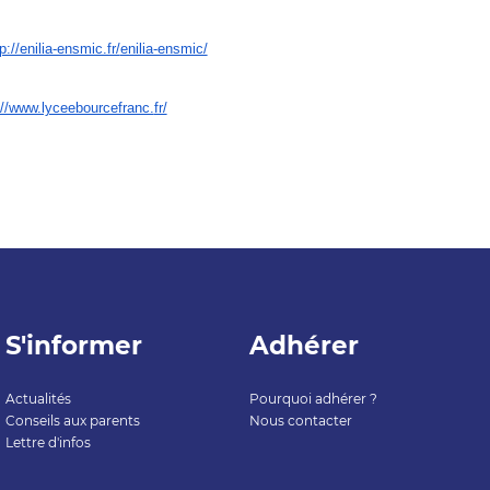
p://enilia-ensmic.fr/
enilia-ensmic/
://www.lyceebourcefranc.
fr/
S'informer
Adhérer
Actualités
Pourquoi adhérer ?
Conseils aux parents
Nous contacter
Lettre d'infos