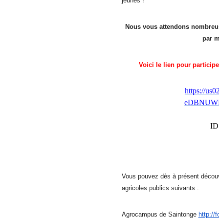
jeunes !
Nous vous attendons nombreuse
par m
Voici le lien pour partici
https://us
eDBNUWF
ID
Vous pouvez dès à présent découvri
agricoles publics suivants :
Agrocampus de Saintonge
http://f