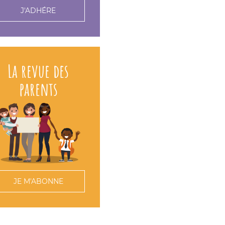
J'ADHÉRE
La revue des
parents
JE M'ABONNE