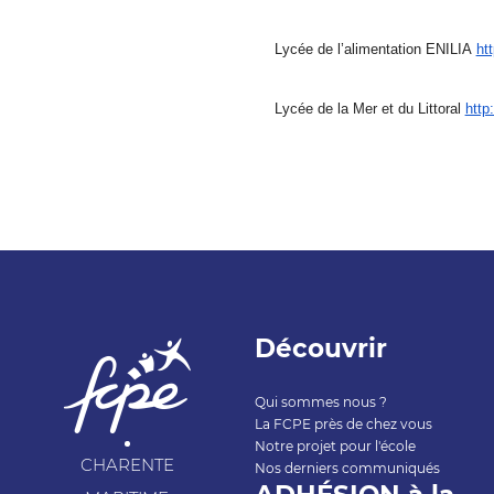
Lycée de l’alimentation ENILIA
htt
Lycée de la Mer et du Littoral
http
Découvrir
Qui sommes nous ?
La FCPE près de chez vous
Notre projet pour l'école
CHARENTE
Nos derniers communiqués