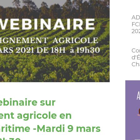
AD
FC
20
Co
d'É
Ch
A
ebinaire sur
nt agricole en
ritime -Mardi 9 mars